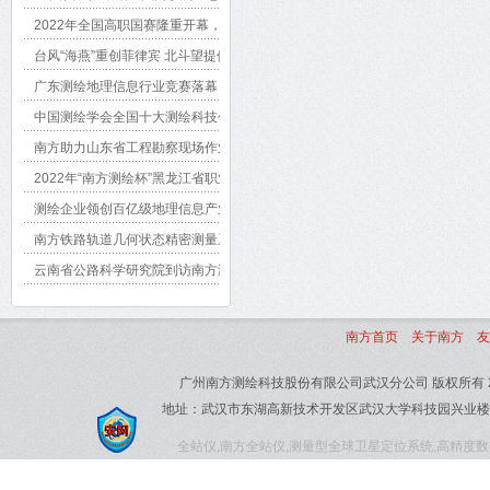
2022年全国高职国赛隆重开幕，200余工程测量选手展开角逐
台风“海燕”重创菲律宾 北斗望提供减灾服务
广东测绘地理信息行业竞赛落幕，南方 SmartGIS Survey助参赛选手取得佳绩
中国测绘学会全国十大测绘科技创新人物评选结果公告
南方助力山东省工程勘察现场作业从业资格培训
2022年“南方测绘杯”黑龙江省职业院校技能大赛暨国赛选拔赛圆满结束
测绘企业领创百亿级地理信息产业园
南方铁路轨道几何状态精密测量系统获中国专利奖
云南省公路科学研究院到访南方测绘昆明分公司考察交流
南方首页
关于南方
友
广州南方测绘科技股份有限公司武汉分公司 版权所有 20
地址：武汉市东湖高新技术开发区武汉大学科技园兴业楼北楼1单元2楼 
全站仪,南方全站仪,测量型全球卫星定位系统,高精度数