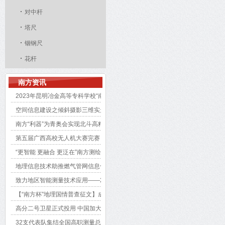
对中杆
塔尺
铟钢尺
花杆
南方资讯
2023年昆明冶金高等专科学校“南方测绘杯”第十四届学生测绘技能大赛成功举
空间信息建设之倾斜摄影三维实景应用技术核心揭秘
南方“利器”为青奥会实现北斗高精度定位
第五届广西高校无人机大赛完赛，南方测绘3款软件大展身手
“更智能 更融合 更泛在”南方测绘2023青海用户大会
地理信息技术助推燃气管网信息化
致力地区智能测量技术应用——2020南方测绘用户地级会广东站圆满收
【“南方杯”地理国情普查征文】成如容易却艰辛
高分二号卫星正式投用 中国加大遥感卫星数据开放
32支代表队集结全国高职测量总决赛开幕式，1+X首考完成