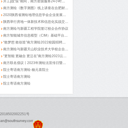
开工|战“疫”期间，南方星级服务24小时在线
南方测绘《数字测图》线上讲座在合肥财经学院举办
2020陕西省测绘地理信息学会企业发展座谈会举办
陕西举行房地一体新技术和信息化实战交流会
南方测绘与新疆工程学院签订校企合作协议
南方智能城市信息模型（CIM）基础平台通过测评
“敢梦想 敢创造”南方测绘2022校园招聘——中南大学
南方测绘与新疆天山职业技术大学校企合作签约仪式举行
“更智能 更融合 更泛在”南方测绘2023云南红河州用户大会
南方联名倡议丨2023年测绘法宣传日暨国家版图意识宣传周系列活动举行
院士寄语南方测绘-杨元喜院士
院士寄语南方测绘
院士寄语南方测绘
018502002251号
outhsurvey.com