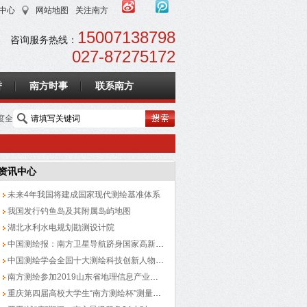
中心
网站地图
关注南方
15007138798
咨询服务热线：
027-87275172
誉
南方时事
联系南方
度全
资讯中心
未来4年我国将建成国家现代测绘基准体系
我国发行钓鱼岛及其附属岛屿地图
湖北水利水电规划勘测设计院
中国测绘报：南方卫星导航跻身国家高新技术企业
中国测绘学会全国十大测绘科技创新人物评选结果公告
南方测绘参加2019山东省地理信息产业大会
重庆第四届高校大学生“南方测绘杯”测量赛圆满落幕