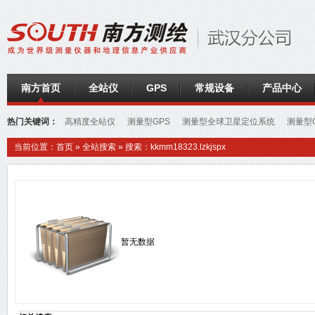
南方首页
全站仪
GPS
常规设备
产品中心
热门关键词：
高精度全站仪
测量型GPS
测量型全球卫星定位系统
测量型G
站仪
高精度全站仪
南方GPS
电子水准仪
当前位置：
首页
»
全站搜索
» 搜索：kkmm18323.lzkjspx
暂无数据